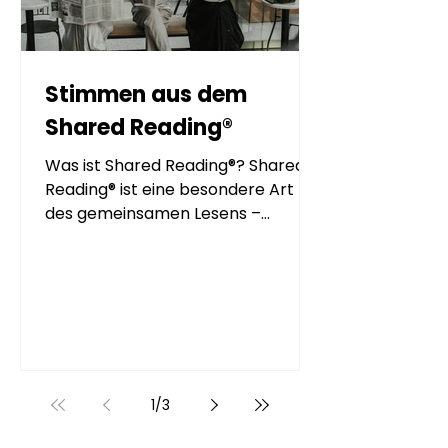
Stimmen aus dem
Shared Reading®
Was ist Shared Reading®? Shared
Reading® ist eine besondere Art
des gemeinsamen Lesens –
intensiv, lebendig und inspirierend.
Wir laden dich ein, mit uns Literatur
neu zu entdecken. Claudia
Menchini | Moderatorin Shared
Reading «WER ZUHÖRT, GEHÖRT
BEREITS DAZU.» Dieser Satz bewog
mich, 2022 eine Shared Reading
Session zu besuchen. Gemeinsam
1
/
3
lesen, sich austauschen oder