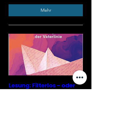
Mehr
Lesung: Filterlos - oder
die Reparatur der
Vaterlinie von Saskia
van Wijnkoop
Do., 10. Sept.
Mehr Infos