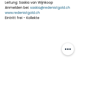
Leitung: Saskia van Wijnkoop 
Anmelden bei: 
saskia@redenistgold.ch
www.redenistgold.ch
Eintritt frei - Kollekte
Bücherbergwerk
Monbijoustrasse 16
3011 Bern
031 381 71 25
info@buecherbergwerk.ch
IBAN: CH93 0079 0016 6113 3441
0
Öffnungszeiten
Di - Fr 11 - 18 Uhr