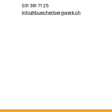
031 381 71 25
info@buecherbergwerk.ch
Öffnungszeiten
Di - Fr 11 - 18 Uhr
Sa 11 - 15 Uhr
41 0