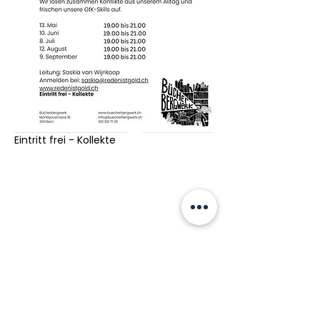
Eintritt frei - Kollekte
Bücherbergwerk
Monbijoustrasse 16
3011 Bern
031 381 71 25
info@buecherbergwerk.ch