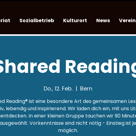
riat
Sozialbetrieb
Kulturort
News
Verein
Shared Readin
Do., 12. Feb.
  |  
Bern
ed Reading® ist eine besondere Art des gemeinsamen Les
iv, lebendig und inspirierend. Wir laden dich ein, mit uns Li
 entdecken. In einer kleinen Gruppe tauchen wir 90 Minut
 ausgewählt. Vorkenntnisse sind nicht nötig - Einstieg ist j
möglich.