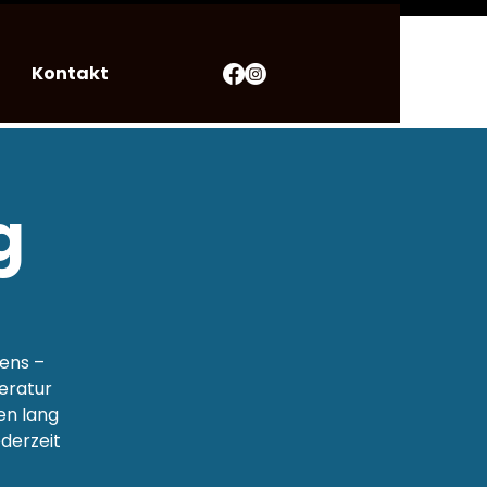
Kontakt
g
ens –
teratur
en lang
ederzeit