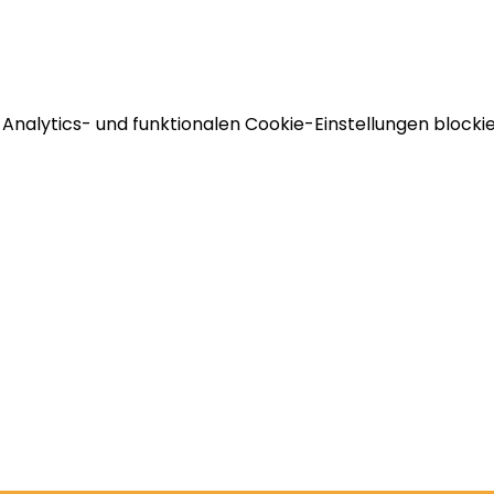
nalytics- und funktionalen Cookie-Einstellungen blockie
Öffnungszeiten
Di - Fr 11 - 18 Uhr
Sa 11 - 15 Uhr
41 0