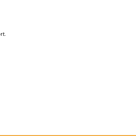
rt.
Buchantiquariat
.
Sozialbetrieb.
Kulturort.