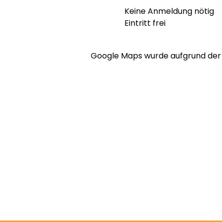
Keine Anmeldung nötig
Eintritt frei
Google Maps wurde aufgrund der A
Bücherbergwerk
Monbijoustrasse 16
3011 Bern
031 381 71 25
info@buecherbergwerk.ch
IBAN: CH93 0079 0016 6113 34